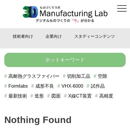
tog
Skip
nav
to
content
技術者向け
企業向け
スタディーコンテンツ
ホットキーワード
高耐熱グラスファイバー
切削加工品
空隙
Formlabs
成形不良
VHX-6000
試作品
最新技術
造形
図面
X線CT装置
高精度
Nothing Found