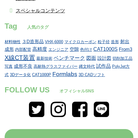
スペシャルコンテンツ
Tag
人気のタグ
３D造形品
射出
材料物性
VHX-6000
マイクロカーボン
粒子径
造形
高精度
CAT1000S
成形
空隙
From3
内部配管
エンジニア
色付け
X線CT装置
ベンチマーク
図面
設計図
最新技術
切削加工品
試作品
成形不良
写真
高耐熱グラスファイバー
縄文時代
PolyJet方
Formlabs
式
3Dデータ化
CAT1000P
3D CADソフト
FOLLOW US
オフィシャルSNS