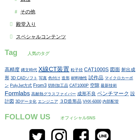
その他
殿堂入り
スペシャルコンテンツ
Tag
人気のタグ
X線CT装置
高精度
CAT1000S
図面
射出成
縄文時代
粒子径
試作品
形
3D CADソフト
写真
色付け
造形
材料物性
マイクロカーボ
From3
空隙
ン
PolyJet方式
切削加工品
CAT1000P
最新技術
Formlabs
ベンチマーク
成形不良
設
高耐熱グラスファイバー
計図
３D造形品
3Dデータ化
エンジニア
VHX-6000
内部配管
FOLLOW US
オフィシャルSNS