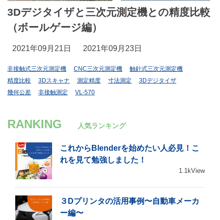
3Dデジタイザと三次元測定機との精度比較
（ボールゲージ編）
2021年09月21日
2021年09月23日
非接触式三次元測定機
CNC三次元測定機
触針式三次元測定機
精度比較
3Dスキャナ
測定精度
寸法測定
3Dデジタイザ
幾何公差
非接触測定
VL-570
RANKING
人気ランキング
これからBlenderを始めたい人必見！こ
れを見て勉強しました！
1.1kView
３Dプリンタの活用事例〜自動車メーカ
ー編〜