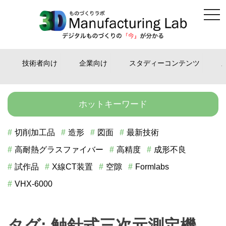
tog
Skip
nav
to
content
技術者向け
企業向け
スタディーコンテンツ
ホットキーワード
切削加工品
造形
図面
最新技術
高耐熱グラスファイバー
高精度
成形不良
試作品
X線CT装置
空隙
Formlabs
VHX-6000
タグ:
触針式三次元測定機