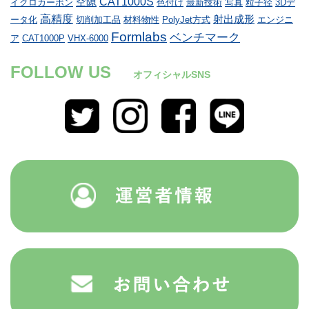
CAT1000S
空隙
イクロカーボン
色付け
最新技術
写真
粒子径
3Dデ
高精度
射出成形
ータ化
切削加工品
材料物性
PolyJet方式
エンジニ
Formlabs
ベンチマーク
ア
CAT1000P
VHX-6000
FOLLOW US
オフィシャルSNS