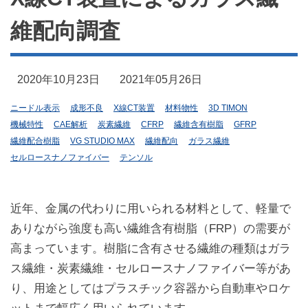
維配向調査
2020年10月23日
2021年05月26日
ニードル表示
成形不良
X線CT装置
材料物性
3D TIMON
機械特性
CAE解析
炭素繊維
CFRP
繊維含有樹脂
GFRP
繊維配合樹脂
VG STUDIO MAX
繊維配向
ガラス繊維
セルロースナノファイバー
テンソル
近年、金属の代わりに用いられる材料として、軽量で
ありながら強度も高い繊維含有樹脂（FRP）の需要が
高まっています。樹脂に含有させる繊維の種類はガラ
ス繊維・炭素繊維・セルロースナノファイバー等があ
り、用途としてはプラスチック容器から自動車やロケ