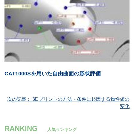
CAT1000Sを用いた自由曲面の形状評価
投
次の記事：
3Dプリントの方法・条件に起因する物性値の
変化
稿
ナ
RANKING
人気ランキング
ビ