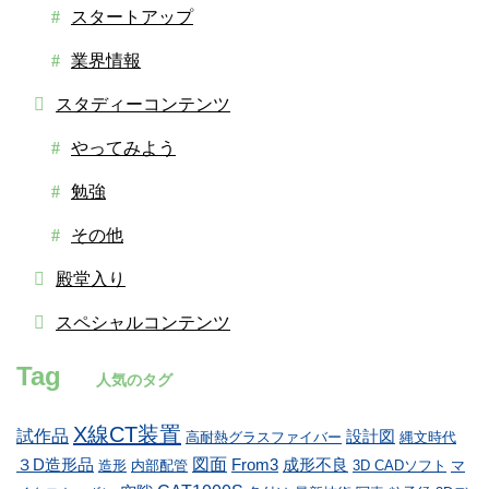
スタートアップ
業界情報
スタディーコンテンツ
やってみよう
勉強
その他
殿堂入り
スペシャルコンテンツ
Tag
人気のタグ
X線CT装置
試作品
設計図
高耐熱グラスファイバー
縄文時代
図面
３D造形品
From3
成形不良
造形
内部配管
3D CADソフト
マ