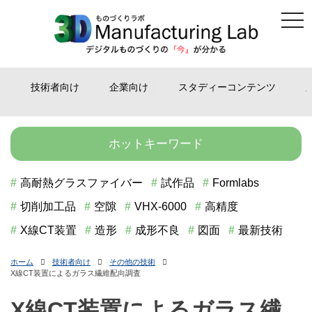
tog
Skip
nav
to
content
技術者向け
企業向け
スタディーコンテンツ
ホットキーワード
高耐熱グラスファイバー
試作品
Formlabs
切削加工品
空隙
VHX-6000
高精度
X線CT装置
造形
成形不良
図面
最新技術
ホーム
技術者向け
その他の技術
X線CT装置によるガラス繊維配向調査
X線CT装置によるガラス繊