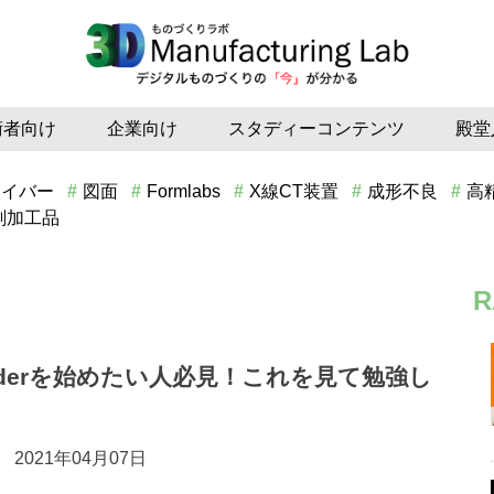
術者向け
企業向け
スタディーコンテンツ
殿堂
ァイバー
図面
Formlabs
X線CT装置
成形不良
高
削加工品
R
nderを始めたい人必見！これを見て勉強し
2021年04月07日