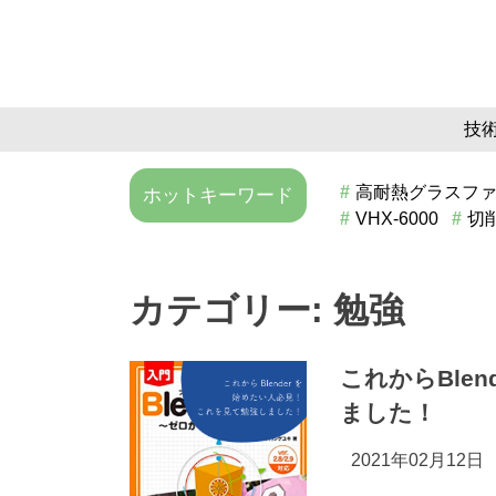
Skip
to
content
技
高耐熱グラスフ
ホットキーワード
VHX-6000
切
カテゴリー:
勉強
これからBle
ました！
2021年02月12日