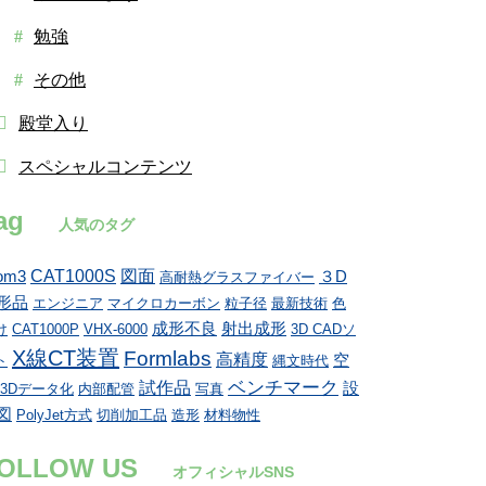
勉強
その他
殿堂入り
スペシャルコンテンツ
ag
人気のタグ
CAT1000S
図面
om3
３D
高耐熱グラスファイバー
形品
エンジニア
マイクロカーボン
粒子径
最新技術
色
成形不良
射出成形
け
CAT1000P
VHX-6000
3D CADソ
X線CT装置
Formlabs
高精度
空
ト
縄文時代
ベンチマーク
試作品
設
3Dデータ化
内部配管
写真
図
PolyJet方式
切削加工品
造形
材料物性
OLLOW US
オフィシャルSNS