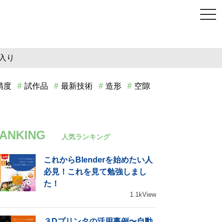
tog
nav
入り
精度
試作品
最新技術
造形
空隙
ANKING
人気ランキング
これからBlenderを始めたい人
必見！これを見て勉強しまし
た！
1.1kView
３Dプリンタの活用事例〜自動