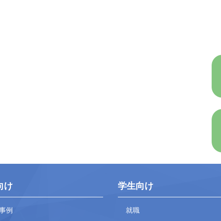
向け
学生向け
事例
就職