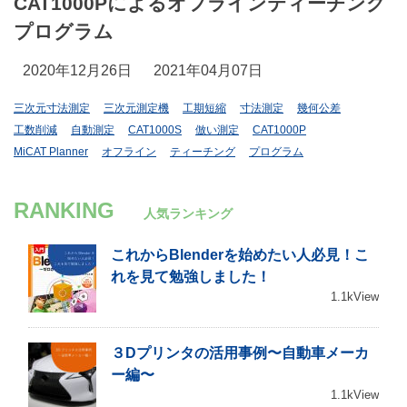
CAT1000Pによるオフラインティーチング
プログラム
2020年12月26日
2021年04月07日
三次元寸法測定
三次元測定機
工期短縮
寸法測定
幾何公差
工数削減
自動測定
CAT1000S
倣い測定
CAT1000P
MiCAT Planner
オフライン
ティーチング
プログラム
RANKING
人気ランキング
これからBlenderを始めたい人必見！こ
れを見て勉強しました！
1.1kView
３Dプリンタの活用事例〜自動車メーカ
ー編〜
1.1kView