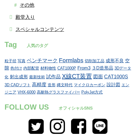
その他
殿堂入り
スペシャルコンテンツ
Tag
人気のタグ
Formlabs
ベンチマーク
成形不良
空
粒子径
写真
切削加工品
隙
From3
３D造形品
色付け
内部配管
材料物性
CAT1000P
3Dデータ
X線CT装置
試作品
図面
CAT1000S
射出成形
化
最新技術
高精度
設計図
3D CADソフト
造形
縄文時代
マイクロカーボン
エン
ジニア
VHX-6000
高耐熱グラスファイバー
PolyJet方式
FOLLOW US
オフィシャルSNS