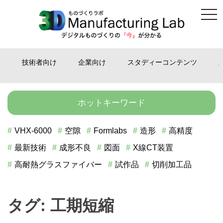
tog
Skip
nav
to
content
技術者向け
企業向け
スタディーコンテンツ
ホットキーワード
VHX-6000
空隙
Formlabs
造形
高精度
最新技術
成形不良
図面
X線CT装置
高耐熱グラスファイバー
試作品
切削加工品
タグ:
工期短縮