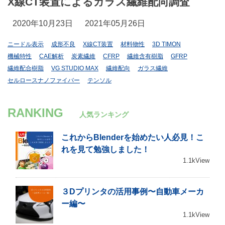
X線CT装置によるガラス繊維配向調査
2020年10月23日
2021年05月26日
ニードル表示
成形不良
X線CT装置
材料物性
3D TIMON
機械特性
CAE解析
炭素繊維
CFRP
繊維含有樹脂
GFRP
繊維配合樹脂
VG STUDIO MAX
繊維配向
ガラス繊維
セルロースナノファイバー
テンソル
RANKING
人気ランキング
これからBlenderを始めたい人必見！こ
れを見て勉強しました！
1.1kView
３Dプリンタの活用事例〜自動車メーカ
ー編〜
1.1kView