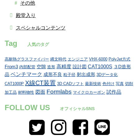
その他
殿堂入り
スペシャルコンテンツ
Tag
人気のタグ
高耐熱グラスファイバー
縄文時代
エンジニア
VHX-6000
PolyJet方式
高精度
CAT1000S
From3
空隙
設計図
３D造形
内部配管
造形
ベンチマーク
品
成形不良
射出成形
粒子径
3Dデータ化
X線CT装置
CAT1000P
3D CADソフト
最新技術
色付け
写真
切削
Formlabs
図面
試作品
加工品
材料物性
マイクロカーボン
FOLLOW US
オフィシャルSNS