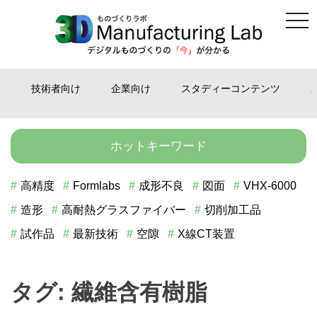
tog
Skip
nav
to
content
技術者向け
企業向け
スタディーコンテンツ
ホットキーワード
高精度
Formlabs
成形不良
図面
VHX-6000
造形
高耐熱グラスファイバー
切削加工品
試作品
最新技術
空隙
X線CT装置
タグ:
繊維含有樹脂