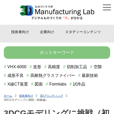
tog
Skip
nav
to
content
技術者向け
企業向け
スタディーコンテンツ
ホットキーワード
VHX-6000
造形
高精度
切削加工品
空隙
成形不良
高耐熱グラスファイバー
最新技術
X線CT装置
図面
Formlabs
試作品
ホーム
技術者向け
3Dプリンティング
3DCGモデリングに挑戦（初級編）
3DCGモデリングに挑戦（初