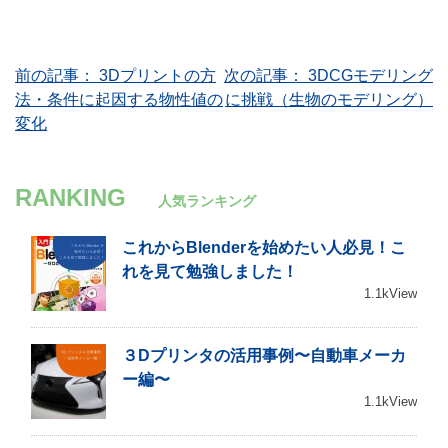
投
前の記事：
3Dプリントの方
次の記事：
3DCGモデリング
法・条件に起因する物性値の
に挑戦（生物のモデリング）
稿
変化
ナ
ビ
RANKING
人気ランキング
ゲ
これからBlenderを始めたい人必見！こ
ー
れを見て勉強しました！
シ
1.1kView
ョ
３Dプリンタの活用事例〜自動車メーカ
ン
ー編〜
1.1kView