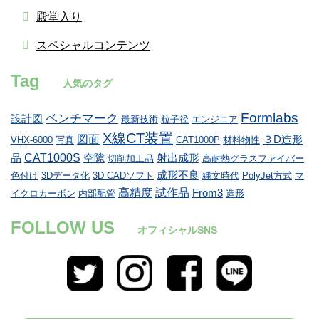
殿堂入り
スペシャルコンテンツ
Tag
人気のタグ
Formlabs
ベンチマーク
設計図
最新技術
粒子径
エンジニア
X線CT装置
図面
３D造形
VHX-6000
写真
CAT1000P
材料物性
CAT1000S
品
空隙
射出成形
切削加工品
高耐熱グラスファイバー
成形不良
色付け
3Dデータ化
3D CADソフト
縄文時代
PolyJet方式
マ
高精度
試作品
From3
イクロカーボン
内部配管
造形
FOLLOW US
オフィシャルSNS