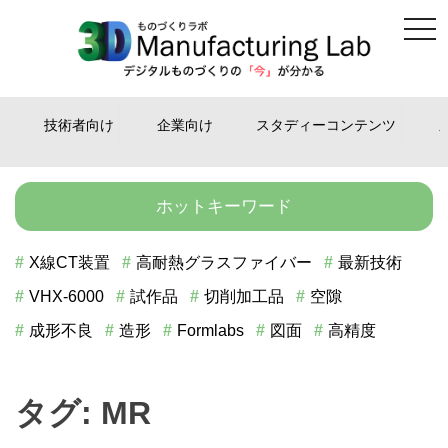
tog
Skip
nav
to
content
技術者向け
企業向け
スタディーコンテンツ
ホットキーワード
X線CT装置
高耐熱グラスファイバー
最新技術
VHX-6000
試作品
切削加工品
空隙
成形不良
造形
Formlabs
図面
高精度
タグ:
MR