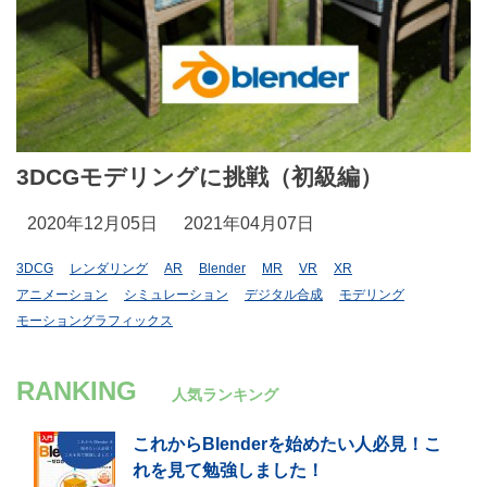
3DCGモデリングに挑戦（初級編）
2020年12月05日
2021年04月07日
3DCG
レンダリング
AR
Blender
MR
VR
XR
アニメーション
シミュレーション
デジタル合成
モデリング
モーショングラフィックス
RANKING
人気ランキング
これからBlenderを始めたい人必見！こ
れを見て勉強しました！