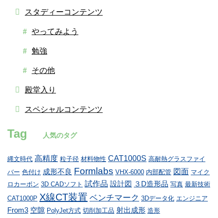
スタディーコンテンツ
やってみよう
勉強
その他
殿堂入り
スペシャルコンテンツ
Tag
人気のタグ
高精度
CAT1000S
縄文時代
粒子径
材料物性
高耐熱グラスファイ
Formlabs
図面
成形不良
バー
色付け
VHX-6000
内部配管
マイク
試作品
設計図
３D造形品
ロカーボン
3D CADソフト
写真
最新技術
X線CT装置
ベンチマーク
CAT1000P
3Dデータ化
エンジニア
From3
空隙
射出成形
PolyJet方式
切削加工品
造形