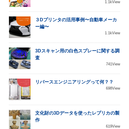
1.1kView
３Dプリンタの活用事例〜自動車メーカ
ー編〜
1.1kView
3Dスキャン用の白色スプレーに関する調
査
741View
リバースエンジニアリングって何？？
698View
文化財の3Dデータを使ったレプリカの製
作
619View