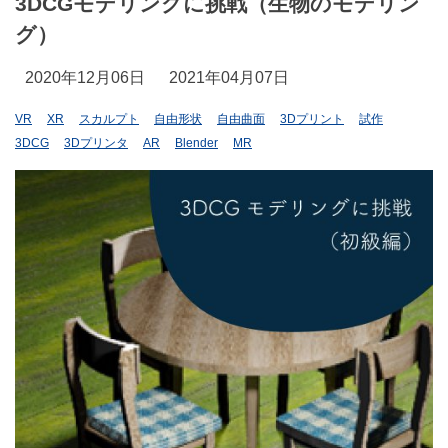
3DCGモデリングに挑戦（生物のモデリン
グ）
2020年12月06日
2021年04月07日
VR
XR
スカルプト
自由形状
自由曲面
3Dプリント
試作
3DCG
3Dプリンタ
AR
Blender
MR